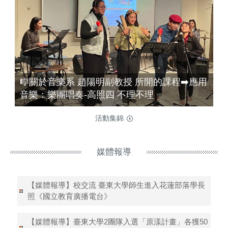
🎼關於音樂系 趙陽明副教授 所開的課程➡️應用
音樂：樂團唱奏-高照四 不理不理
活動集錦
媒體報導
【媒體報導】校交流 臺東大學師生進入花蓮部落學長
照《國立教育廣播電台》
【媒體報導】臺東大學2團隊入選「原漾計畫」各獲50