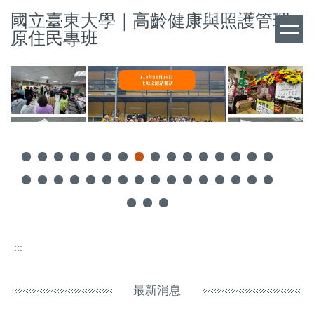
跳
國立臺東大學｜高齡健康與照護管理
到
原住民專班
主
要
內
容
區
:::
最新消息