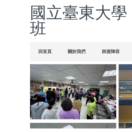
跳
國立臺東大學
到
主
班
要
內
容
區
回首頁
關於我們
師資陣容