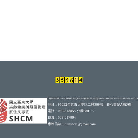
Department of Bachelor's Degree Program for Indigenous Peoples in Senior Health and C
地址
：
95092台東市大學路二段369號｜鏡心書院A棟3樓
電話：089-318855 分機6801~2
傳真：089-517884
專班信箱
：nttushcm@gmail.com