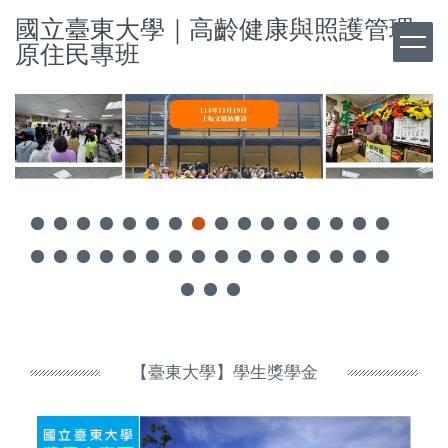
跳
國立臺東大學｜高齡健康與照護管理
到
原住民專班
主
要
內
容
區
【臺東大學】學生獎學金