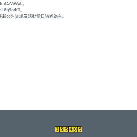
HfmCzViWp8。
oL8g9otK6。
最新公告資訊及活動當日議程為主。