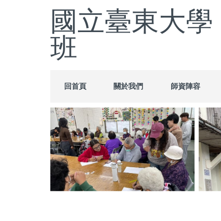
跳
國立臺東大學
到
主
班
要
內
容
區
回首頁
關於我們
師資陣容