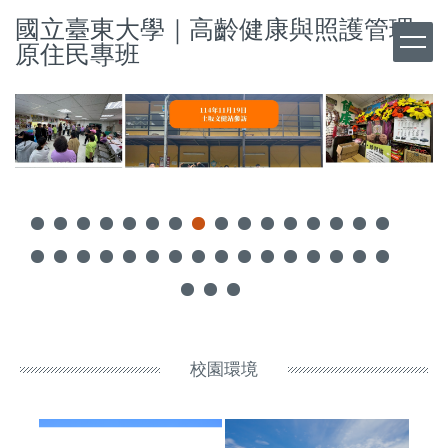
跳
國立臺東大學｜高齡健康與照護管理
到
原住民專班
主
要
內
容
區
校園環境