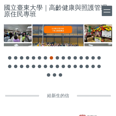
跳
國立臺東大學｜高齡健康與照護管理
到
原住民專班
主
要
內
容
區
給新生的信